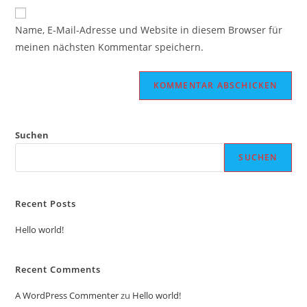
Website-
ein
zum
URL
Name, E-Mail-Adresse und Website in diesem Browser für
Kommentieren
ein
meinen nächsten Kommentar speichern.
ein
(optional)
Suchen
SUCHEN
Recent Posts
Hello world!
Recent Comments
A WordPress Commenter
zu
Hello world!