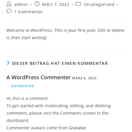
Beitrags-
Beitrag
Beitrags-
admin
März 7, 2022
Uncategorized
Autor:
veröffentlicht:
Kategorie:
Beitrags-
1 Kommentar
Kommentare:
Welcome to WordPress. This is your first post. Edit or delete
it, then start writing!
DIESER BEITRAG HAT EINEN KOMMENTAR
A WordPress Commenter
MÄRZ 6, 2022
ANTWORTEN
Hi, this is a comment.
To get started with moderating, editing, and deleting
comments, please visit the Comments screen in the
dashboard.
Commenter avatars come from
Gravatar
.