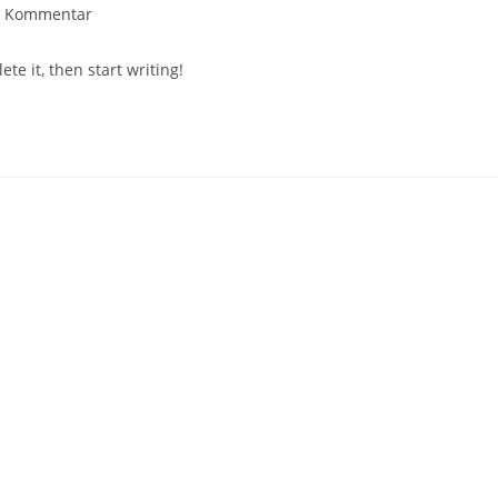
rags-
1 Kommentar
mentare:
te it, then start writing!