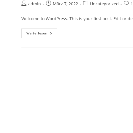
Beitrags-
Beitrag
Beitrags-
Beit
admin
März 7, 2022
Uncategorized
Autor:
veröffentlicht:
Kategorie:
Kom
Welcome to WordPress. This is your first post. Edit or dele
Hello
Weiterlesen
World!