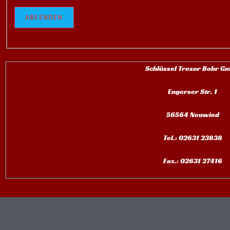
ABSENDEN
Schlüssel Tresor Bohr G
Engerser Str. 1
56564 Neuwied
Tel.: 02631 23838
Fax.: 02631 27416